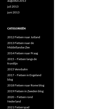
augustus 2013
juli 2013
juni 2013
CATEGORIEËN
2012 Fietsen naar Jutland
2013 Fietsen naar de
Middellandse Zee
2014 Fietsen naar Praag
2015 – Fietsen langs de
frontlijn
2015 Vennbahn
2017 – Fietsen in Engeland
blog
2018 Fietsen naar Rome blog
2019 Fietsen in Zweden blog
2020 – Fietsen rond
Nederland
2021 Fietserspad