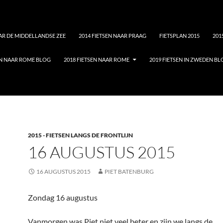
AAR DE MIDDELLANDSE ZEE
2014 FIETSEN NAAR PRAAG
FIETSPLAN 2015
201
EN NAAR ROME BLOG
2018 FIETSEN NAAR ROME
2019 FIETSEN IN ZWEDEN B
2015 - FIETSEN LANGS DE FRONTLIJN
16 AUGUSTUS 2015
16 AUGUSTUS 2015
PIET BATENBURG
Zondag 16 augustus
Vanmorgen was Piet niet veel beter en zijn we langs de