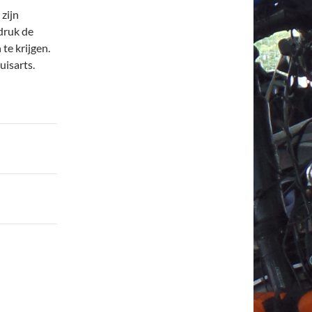
zijn
druk de
te krijgen.
uisarts.