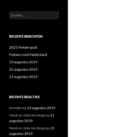
Zoeken
naar:
RECENTE BERICHTEN
2021 Fietserspad
Fietsen rond Nederland
23 augustus 2019
22 augustus 2019
21 augustus 2019
RECENTE REACTIES
Anneke
op
23 augustus 2019
Henk en Joke Versteeg
op
21
augustus 2019
Henk en Joke Versteeg
op
21
augustus 2019