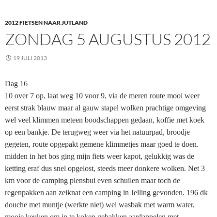
2012 FIETSEN NAAR JUTLAND
ZONDAG 5 AUGUSTUS 2012
19 JULI 2013
Dag 16
10 over 7 op, laat weg 10 voor 9, via de meren route mooi weer
eerst strak blauw maar al gauw stapel wolken prachtige omgeving
wel veel klimmen meteen boodschappen gedaan, koffie met koek
op een bankje. De terugweg weer via het natuurpad, broodje
gegeten, route opgepakt gemene klimmetjes maar goed te doen.
midden in het bos ging mijn fiets weer kapot, gelukkig was de
ketting eraf dus snel opgelost, steeds meer donkere wolken. Net 3
km voor de camping plensbui even schuilen maar toch de
regenpakken aan zeiknat een camping in Jelling gevonden. 196 dk
douche met muntje (werkte niet) wel wasbak met warm water,
mooie keuken om in te koken gebakken aardappelen met