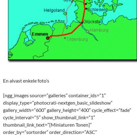
En alvast enkele foto’s
[ngg_images source=”galleries” container_ids=”1″
display_type=”photocrati-nextgen_basic_slideshow”
gallery_width=”600″ gallery_height=”400″ cycle_effect=”fade”
cycle_interval=”5″ show_thumbnail_link=”1″
thumbnail_link_text=”[Miniaturen Tonen]”
order_by=”sortorder” order_direction=”ASC”