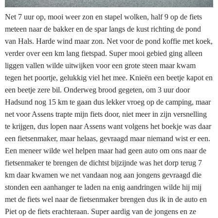
Net 7 uur op, mooi weer zon en stapel wolken, half 9 op de fiets
meteen naar de bakker en de spar langs de kust richting de pond
van Hals. Harde wind maar zon. Net voor de pond koffie met koek,
verder over een km lang fietspad. Super mooi gebied ging alleen
liggen vallen wilde uitwijken voor een grote steen maar kwam
tegen het poortje, gelukkig viel het mee. Knieën een beetje kapot en
een beetje zere bil. Onderweg brood gegeten, om 3 uur door
Hadsund nog 15 km te gaan dus lekker vroeg op de camping, maar
net voor Assens trapte mijn fiets door, niet meer in zijn versnelling
te krijgen, dus lopen naar Assens want volgens het boekje was daar
een fietsenmaker, maar helaas, gevraagd maar niemand wist er een.
Een meneer wilde wel helpen maar had geen auto om ons naar de
fietsenmaker te brengen de dichtst bijzijnde was het dorp terug 7
km daar kwamen we net vandaan nog aan jongens gevraagd die
stonden een aanhanger te laden na enig aandringen wilde hij mij
met de fiets wel naar de fietsenmaker brengen dus ik in de auto en
Piet op de fiets erachteraan. Super aardig van de jongens en ze