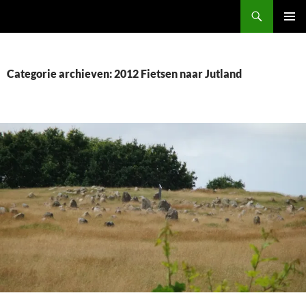
Ga
Zoeken
Piet & Mieke Batenburg
naar
PRIMAI
de
MENU
inhoud
Categorie archieven: 2012 Fietsen naar Jutland