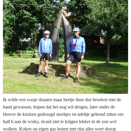
Ik wilde een wasje draaien maar beetje duur dus broeken met de
hand gewassen, hopen dat het nog wil drogen, later onder de
blower de kruizen gedroogd stoeltjes en tafeltje geleend zitten om
half 6 aan de wisky, ricard niet te krijgen lekker in de zon wel
wolken. Koken op eigen gas bonen met rijst alles weer droog