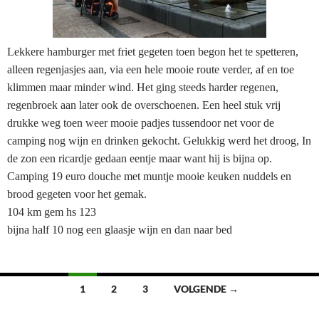
Lekkere hamburger met friet gegeten toen begon het te spetteren,
alleen regenjasjes aan, via een hele mooie route verder, af en toe
klimmen maar minder wind. Het ging steeds harder regenen,
regenbroek aan later ook de overschoenen. Een heel stuk vrij
drukke weg toen weer mooie padjes tussendoor net voor de
camping nog wijn en drinken gekocht. Gelukkig werd het droog, In
de zon een ricardje gedaan eentje maar want hij is bijna op.
Camping 19 euro douche met muntje mooie keuken nuddels en
brood gegeten voor het gemak.
104 km gem hs 123
bijna half 10 nog een glaasje wijn en dan naar bed
Berichten
1
2
3
VOLGENDE →
navigatie