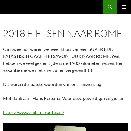
Ga
Zoeken
Piet & Mieke Batenburg
naar
PRIMAI
de
MENU
inhoud
2018 FIETSEN NAAR ROME
Om twee uur waren we weer thuis van een SUPER FIJN
FATASTISCH GAAF FIETSAVONTUUR NAAR ROME. Wat
hebben we veel gezien tijdens de 1900 kilometer fietsen. Een
vakantie die we niet snel zullen vergeten!!!!!!!
Dit waren de laatste woorden van ons reisverslag
Met dank aan: Hans Reitsma, Voor deze geweldige reisgidsen
https://www.reitsmaroutes.nl/