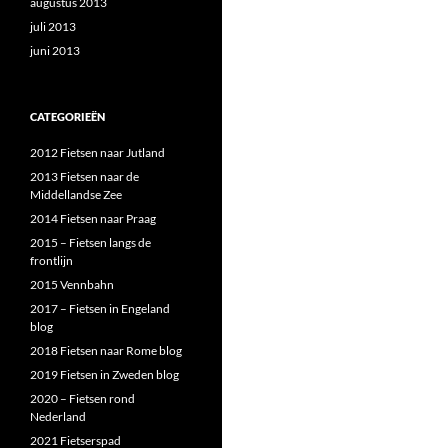
augustus 2013
juli 2013
juni 2013
CATEGORIEËN
2012 Fietsen naar Jutland
2013 Fietsen naar de
Middellandse Zee
2014 Fietsen naar Praag
2015 – Fietsen langs de
frontlijn
2015 Vennbahn
2017 – Fietsen in Engeland
blog
2018 Fietsen naar Rome blog
2019 Fietsen in Zweden blog
2020 – Fietsen rond
Nederland
2021 Fietserspad