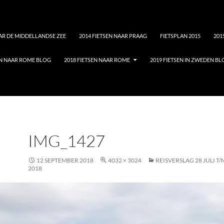
AAR DE MIDDELLANDSE ZEE
2014 FIETSEN NAAR PRAAG
FIETSPLAN 2015
201
EN NAAR ROME BLOG
2018 FIETSEN NAAR ROME
2019 FIETSEN IN ZWEDEN B
IMG_1427
12 SEPTEMBER 2018
4032 × 3024
REISVERSLAG 28 JULI T
2018