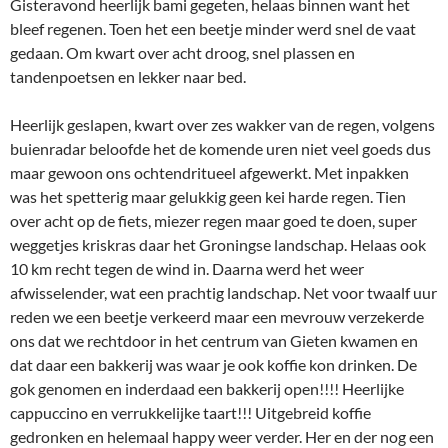
Gisteravond heerlijk bami gegeten, helaas binnen want het
bleef regenen. Toen het een beetje minder werd snel de vaat
gedaan. Om kwart over acht droog, snel plassen en
tandenpoetsen en lekker naar bed.
Heerlijk geslapen, kwart over zes wakker van de regen, volgens
buienradar beloofde het de komende uren niet veel goeds dus
maar gewoon ons ochtendritueel afgewerkt. Met inpakken
was het spetterig maar gelukkig geen kei harde regen. Tien
over acht op de fiets, miezer regen maar goed te doen, super
weggetjes kriskras daar het Groningse landschap. Helaas ook
10 km recht tegen de wind in. Daarna werd het weer
afwisselender, wat een prachtig landschap. Net voor twaalf uur
reden we een beetje verkeerd maar een mevrouw verzekerde
ons dat we rechtdoor in het centrum van Gieten kwamen en
dat daar een bakkerij was waar je ook koffie kon drinken. De
gok genomen en inderdaad een bakkerij open!!!! Heerlijke
cappuccino en verrukkelijke taart!!! Uitgebreid koffie
gedronken en helemaal happy weer verder. Her en der nog een