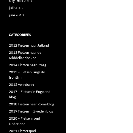
augustus 2013
juli 2013
juni 2013
CATEGORIEËN
2012 Fietsen naar Jutland
2013 Fietsen naar de
Middellandse Zee
2014 Fietsen naar Praag
2015 – Fietsen langs de
frontlijn
2015 Vennbahn
2017 – Fietsen in Engeland
blog
2018 Fietsen naar Rome blog
2019 Fietsen in Zweden blog
2020 – Fietsen rond
Nederland
2021 Fietserspad