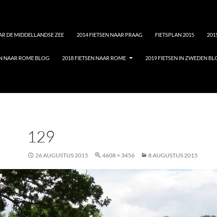
AAR DE MIDDELLANDSE ZEE
2014 FIETSEN NAAR PRAAG
FIETSPLAN 2015
201
EN NAAR ROME BLOG
2018 FIETSEN NAAR ROME
2019 FIETSEN IN ZWEDEN B
129
26 AUGUSTUS 2015
4608 × 3456
8 AUGUSTUS 2015