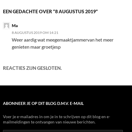
EEN GEDACHTE OVER “8 AUGUSTUS 2019”
Ma
8 AUGUSTUS 2019 OM 14:21
Weer aardig wat meegemaaktjammervan het meer
genieten maar groetjesp
REACTIES ZIJN GESLOTEN.
ABONNEER JE OP DIT BLOG D.M.V. E-MAIL
Voer je e-mailadres in om je in te schrijven op dit blog en e-
mailmeldingen te ontvangen van nieuwe berichten.