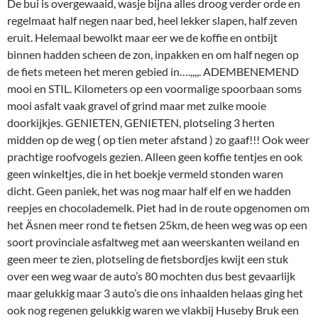
De bui is overgewaaid, wasje bijna alles droog verder orde en
regelmaat half negen naar bed, heel lekker slapen, half zeven
eruit. Helemaal bewolkt maar eer we de koffie en ontbijt
binnen hadden scheen de zon, inpakken en om half negen op
de fiets meteen het meren gebied in….,,,,. ADEMBENEMEND
mooi en STIL. Kilometers op een voormalige spoorbaan soms
mooi asfalt vaak gravel of grind maar met zulke mooie
doorkijkjes. GENIETEN, GENIETEN, plotseling 3 herten
midden op de weg ( op tien meter afstand ) zo gaaf!!! Ook weer
prachtige roofvogels gezien. Alleen geen koffie tentjes en ook
geen winkeltjes, die in het boekje vermeld stonden waren
dicht. Geen paniek, het was nog maar half elf en we hadden
reepjes en chocolademelk. Piet had in de route opgenomen om
het Äsnen meer rond te fietsen 25km, de heen weg was op een
soort provinciale asfaltweg met aan weerskanten weiland en
geen meer te zien, plotseling de fietsbordjes kwijt een stuk
over een weg waar de auto’s 80 mochten dus best gevaarlijk
maar gelukkig maar 3 auto’s die ons inhaalden helaas ging het
ook nog regenen gelukkig waren we vlakbij Huseby Bruk een