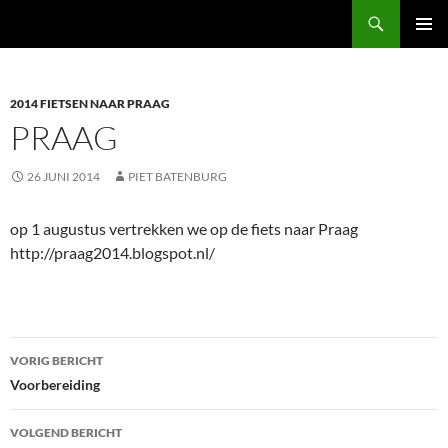
Ga
Zoeken
Piet & Mieke Batenburg
naar
PRIMAI
de
MENU
inhoud
2014 FIETSEN NAAR PRAAG
PRAAG
26 JUNI 2014
PIET BATENBURG
op 1 augustus vertrekken we op de fiets naar Praag
http://praag2014.blogspot.nl/
Bericht
VORIG BERICHT
navigatie
Voorbereiding
VOLGEND BERICHT