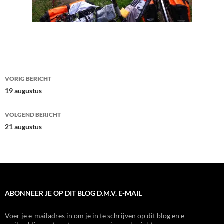
Bericht
VORIG BERICHT
navigatie
19 augustus
VOLGEND BERICHT
21 augustus
ABONNEER JE OP DIT BLOG D.M.V. E-MAIL
Voer je e-mailadres in om je in te schrijven op dit blog en e-