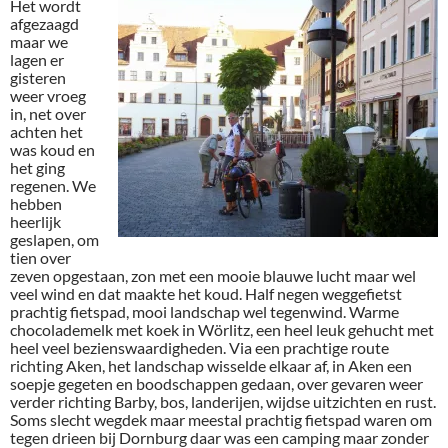
Het wordt
afgezaagd
maar we
lagen er
gisteren
weer vroeg
in, net over
achten het
was koud en
het ging
regenen. We
hebben
heerlijk
geslapen, om
tien over
zeven opgestaan, zon met een mooie blauwe lucht maar wel
veel wind en dat maakte het koud. Half negen weggefietst
prachtig fietspad, mooi landschap wel tegenwind. Warme
chocolademelk met koek in Wörlitz, een heel leuk gehucht met
heel veel bezienswaardigheden. Via een prachtige route
richting Aken, het landschap wisselde elkaar af, in Aken een
soepje gegeten en boodschappen gedaan, over gevaren weer
verder richting Barby, bos, landerijen, wijdse uitzichten en rust.
Soms slecht wegdek maar meestal prachtig fietspad waren om
tegen drieen bij Dornburg daar was een camping maar zonder