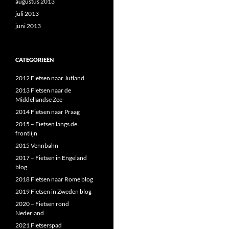
augustus 2013
juli 2013
juni 2013
CATEGORIEËN
2012 Fietsen naar Jutland
2013 Fietsen naar de
Middellandse Zee
2014 Fietsen naar Praag
2015 – Fietsen langs de
frontlijn
2015 Vennbahn
2017 – Fietsen in Engeland
blog
2018 Fietsen naar Rome blog
2019 Fietsen in Zweden blog
2020 – Fietsen rond
Nederland
2021 Fietserspad