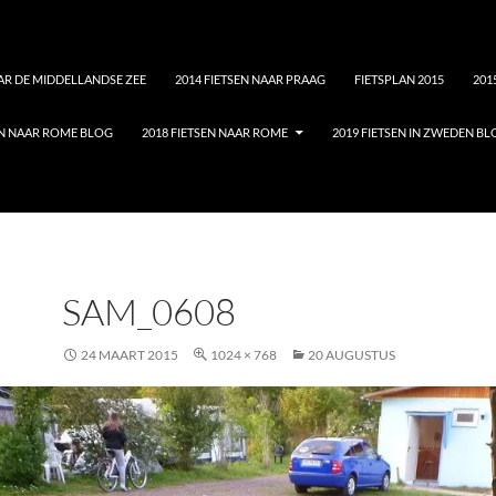
AAR DE MIDDELLANDSE ZEE
2014 FIETSEN NAAR PRAAG
FIETSPLAN 2015
201
EN NAAR ROME BLOG
2018 FIETSEN NAAR ROME
2019 FIETSEN IN ZWEDEN B
SAM_0608
24 MAART 2015
1024 × 768
20 AUGUSTUS